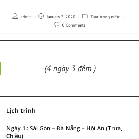
Post
Post
Post
admin
January 2, 2020
Tour trong nước
author:
published:
category:
Post
0 Comments
comments:
(4 ngày 3 đêm )
Lịch trình
Ngày 1 : Sài Gòn – Đà Nẵng – Hội An (Trưa,
Chiều)