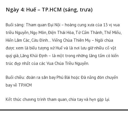
Ngày 4: Huế – TP.HCM (sáng, trưa)
Buổi sáng: Tham quan Đại Nội – hoàng cung xưa của 13 vị vua
triều Nguyễn, Ngọ Môn, Điện Thái Hòa, Tử Cấm Thành, Thế Miếu,
Hiển Lâm Các, Cửu Đình… Viếng Chùa Thiên Mụ – Ngôi chùa
được xem là biểu tượng xứ Huế và là nơi lưu giữ nhiều cổ vật
quý giá, Lăng Khải Định – là một trong những lăng tẩm có kiến
trúc đẹp nhất của các Vua Chúa Triều Nguyễn.
Buổi chiều: đoàn ra sân bay Phú Bài hoặc Đà nẵng đón chuyến
bay về TP.HCM
Kết thúc chương trình tham quan, chia tay và hẹn gặp lại.