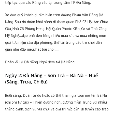
tiếp tục qua cầu Rồng vào lại trung tâm TP. Đà Nẵng.
Xe đưa quý khách đi tắm biển trên đường Phạm Văn Đồng Đà
Nẵng. Sau đó đoàn khởi hành đi tham quan Phố Cổ Hội An: Chùa
Cầu, Nhà Cổ Phùng Hưng, Hội Quán Phước Kiến, Cơ sở Thủ Công
Mỹ Nghệ…dạo phố đèn lồng nhiều màu sắc và mua những món
quà lưu niệm của địa phương, thử tài trong các trò chơi dân
gian như đập niêu, hát bài chòi,….
Đoàn về lại Đà Nẵng. Nghỉ đêm tại Đà Nẵng.
Ngày 2: Đà Nẵng – Sơn Trà – Bà Nà – Huế
(Sáng, Trưa, Chiều)
Buổi sáng: Đoàn tự do hoặc có thể tham gia tour mở lên Bà Nà
(chi phí tự túc) – Thiên đường nghỉ dưỡng miền Trung với nhiều
thắng cảnh, dịch vụ vui chơi và giải trí hấp dẫn, đi tuyến cáp treo