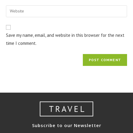
username
email
Enter
to
address
your
comment
to
website
comment
URL
Save my name, email, and website in this browser for the next
(optional)
time I comment.
Subscribe to our Newsletter