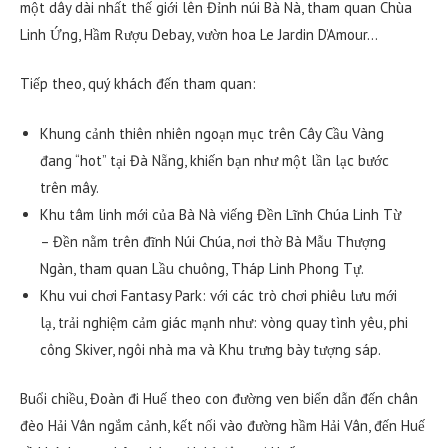
một dây dài nhất thế giới lên Đỉnh núi Bà Nà, tham quan Chùa
Linh Ứng, Hầm Rượu Debay, vườn hoa Le Jardin D’Amour…
Tiếp theo, quý khách đến tham quan:
Khung cảnh thiên nhiên ngoạn mục trên Cây Cầu Vàng
đang “hot” tại Đà Nẵng, khiến bạn như một lần lạc bước
trên mây.
Khu tâm linh mới của Bà Nà viếng Đền Lĩnh Chúa Linh Từ
– Đền nằm trên đĩnh Núi Chúa, nơi thờ Bà Mẫu Thượng
Ngàn, tham quan Lầu chuông, Tháp Linh Phong Tự.
Khu vui chơi Fantasy Park: với các trò chơi phiêu lưu mới
lạ, trải nghiệm cảm giác mạnh như: vòng quay tình yêu, phi
công Skiver, ngôi nhà ma và Khu trưng bày tượng sáp.
Buổi chiều, Đoàn đi Huế theo con đường ven biển dẫn đến chân
đèo Hải Vân ngắm cảnh, kết nối vào đường hầm Hải Vân, đến Huế