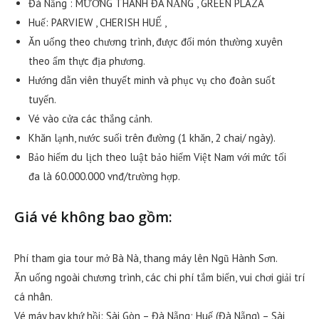
Đà Nẵng : MƯỜNG THANH ĐÀ NẴNG , GREEN PLAZA
Huế: PARVIEW , CHERISH HUẾ ,
Ăn uống theo chương trình, được đổi món thường xuyên
theo ẩm thực địa phương.
Hướng dẫn viên thuyết minh và phục vụ cho đoàn suốt
tuyến.
Vé vào cửa các thắng cảnh.
Khăn lạnh, nước suối trên đường (1 khăn, 2 chai/ ngày).
Bảo hiểm du lịch theo luật bảo hiểm Việt Nam với mức tối
đa là 60.000.000 vnđ/trường hợp.
Giá vé không bao gồm:
Phí tham gia tour mở Bà Nà, thang máy lên Ngũ Hành Sơn.
Ăn uống ngoài chương trình, các chi phí tắm biển, vui chơi giải trí
cá nhân.
Vé máy bay khứ hồi: Sài Gòn – Đà Nẵng; Huế (Đà Nẵng) – Sài