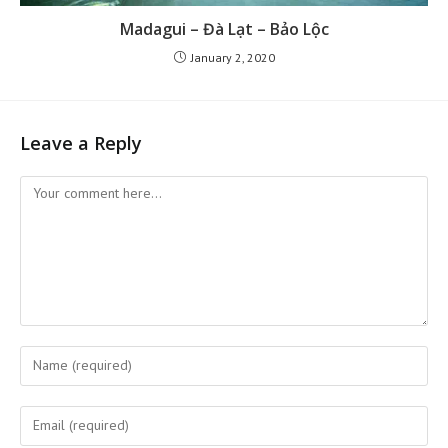
Madagui – Đà Lạt – Bảo Lộc
January 2, 2020
Leave a Reply
Comment
Enter
your
name
Enter
or
your