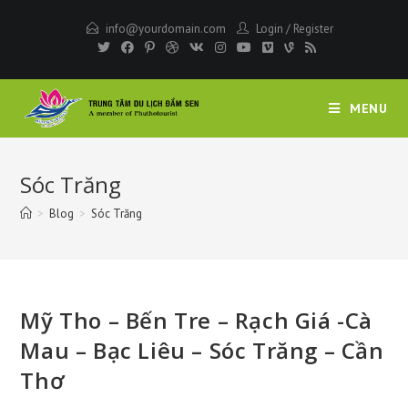
Skip
info@yourdomain.com
Login
/
Register
to
content
MENU
Sóc Trăng
>
Blog
>
Sóc Trăng
Mỹ Tho – Bến Tre – Rạch Giá -Cà
Mau – Bạc Liêu – Sóc Trăng – Cần
Thơ