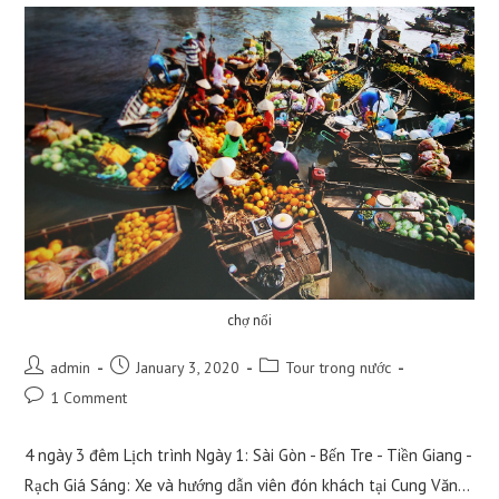
chợ nổi
Post
Post
Post
admin
January 3, 2020
Tour trong nước
author:
published:
category:
Post
1 Comment
comments:
4 ngày 3 đêm Lịch trình Ngày 1: Sài Gòn - Bến Tre - Tiền Giang -
Rạch Giá Sáng: Xe và hướng dẫn viên đón khách tại Cung Văn…