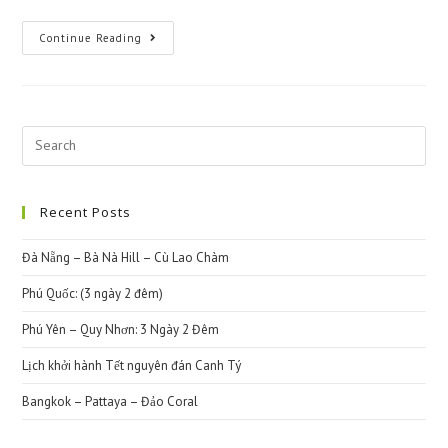
Mỹ
Continue Reading
Tho
–
Bến
Tre
–
Rạch
Giá
Search
-
this
Cà
Mau
website
–
Bạc
Recent Posts
Liêu
–
Sóc
Đà Nẵng – Bà Nà Hill – Cù Lao Chàm
Trăng
–
Cần
Phú Quốc: (3 ngày 2 đêm)
Thơ
Phú Yên – Quy Nhơn: 3 Ngày 2 Đêm
Lịch khởi hành Tết nguyên đán Canh Tý
Bangkok – Pattaya – Đảo Coral